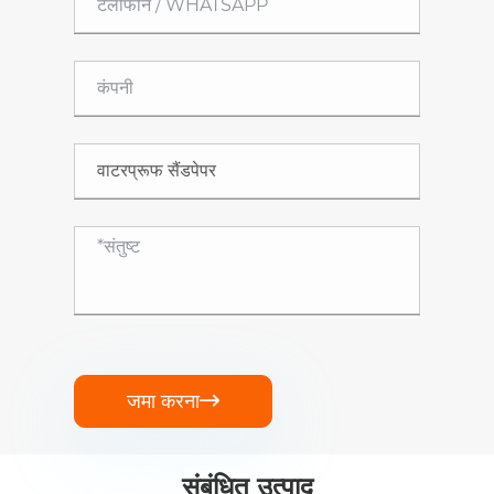
जमा करना

संबंधित उत्पाद