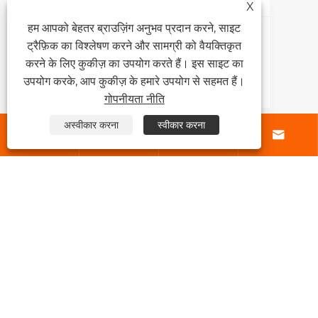
X
हम आपको बेहतर ब्राउज़िंग अनुभव प्रदान करने, साइट
मशीन-उपयोग सैंडपेपर का चयन | लकड़ी, धातु,
ट्रैफ़िक का विश्लेषण करने और सामग्री को वैयक्तिकृत
प्लास्टिक और फाइबरग्लास के लिए सही
करने के लिए कुकीज़ का उपयोग करते हैं। इस साइट का
प्रकार का चयन कैसे करें?
उपयोग करके, आप कुकीज़ के हमारे उपयोग से सहमत हैं।
और देखें >>
गोपनीयता नीति
अस्वीकार करना
स्वीकार करना




हमारे बारे में
उत्पादों
संपर्क करें
हमारे पर का पालन करें
कॉपीराइट © 2025 डोंगगुआन किंग एब्रेसिव्स कंपनी लिमिटेड सर्वाधिकार सुरक्षित।
Links
|
Sitemap
|
RSS
|
XML
|
गोपनीयता नीति