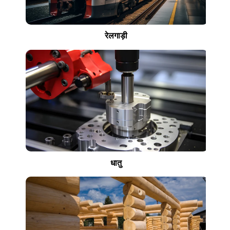
रेलगाड़ी
धातु