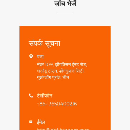
जांच भेजें
संपर्क सूचना
पता

नंबर 109, झोंगक्सिन ईस्ट रोड,
गाओबू टाउन, डोंगगुआन सिटी,
गुआंग्डोंग प्रांत, चीन
टेलीफोन

+86-13650400216
ईमेल
